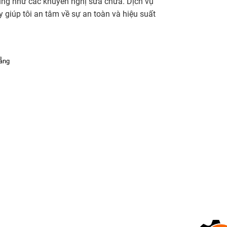
cũng như các khuyến nghị sửa chữa. Dịch vụ
ụ sửa xe máy hàng đầu trong khu vực, cam kết mang
y giúp tôi an tâm về sự an toàn và hiệu suất
Nẵng
 chẩn đoán nhanh chóng và sửa chữa hiệu quả là điều
nhỏ đến lớn trên mọi dòng xe máy.
ngũ kỹ thuật viên của chúng tôi sẽ kiểm tra từng chi
úng tôi sẽ chẩn đoán vấn đề một cách chính xác và
hoạt động như mới.