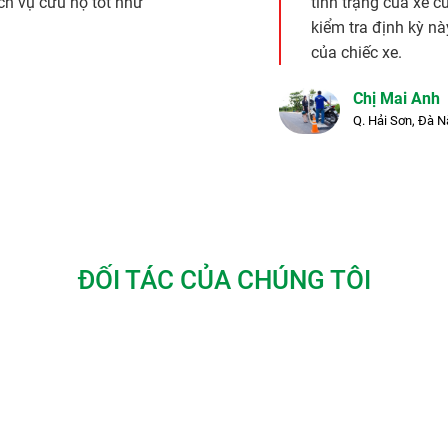
ch vụ cứu hộ tốt như
tình trạng của xe 
ể
sửa chữa xe máy tại Sài Gòn
? Hãy đến với chúng tôi – dịch v
kiểm tra định kỳ nà
a mình.
của chiếc xe.
Chị Mai Anh
Q. Hải Sơn, Đà 
ệp, có kinh nghiệm lâu năm trong lĩnh vực
sửa xe máy
. Khả năng
được đào tạo chuyên sâu, chúng tôi có thể xử lý mọi vấn đề từ 
bạn
 đột ngột, chúng tôi khuyến khích việc bảo dưỡng định kỳ. Đội 
iết, giúp bảo vệ động cơ và tăng tuổi thọ cho xe của bạn.
ĐỐI TÁC CỦA CHÚNG TÔI
hóng mà vẫn đảm bảo chất lượng. Đội ngũ kỹ thuật viên của ch
ằng chiếc xe của mình sẽ được chăm sóc tận tình và sẽ trở lại 
g