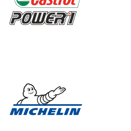
Chúng tôi chỉ sử dụng linh kiện chính hãng để đảm bả
hiệu suất tối ưu cho chiếc xe của bạn sau mỗi lần sửa
Giá cả hợp lý – Dịch vụ chất lượng không đ
Chúng tôi hiểu rằng việc sửa chữa xe máy có thể là một
dịch vụ
chúng tôi.
Đến với chúng tôi, bạn không chỉ đang chọn lựa một đị
xe của bạn, mang đến sự an tâm và thoải mái cho hành
Liên hệ với chúng tôi ngay hôm nay
Hãy
liên hệ
với chúng tôi ngay hôm nay để đặt lịch bảo
tốt nhất. Đến với chúng tôi, bạn có thể tin tưởng vào c