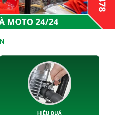
ÒN
HIỆU QUẢ