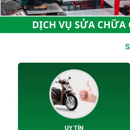
S
UY TÍN