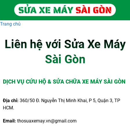
Skip
to
content
Trang chủ
Liên hệ với Sửa Xe Máy
Sài Gòn
DỊCH VỤ CỨU HỘ & SỬA CHỮA XE MÁY SÀI GÒN
Địa chỉ:
360/50 Đ. Nguyễn Thị Minh Khai, P 5, Quận 3, TP
HCM.
Email:
thosuaxemay.vn@gmail.com